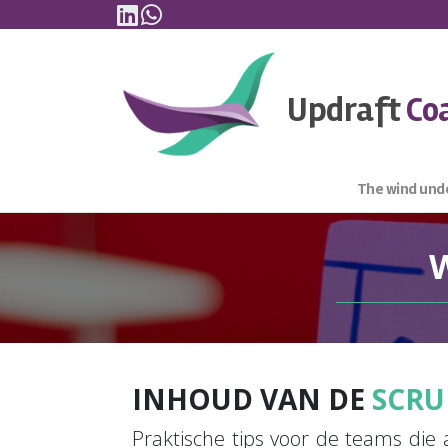
Linkedin
WhatsApp
Skip to content
Updraft
Co
The wind unde
INHOUD VAN DE
SCRU
Praktische tips voor de teams di