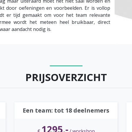
g maar uiteraard moet het niet saai worden en
kt door oefeningen en voorbeelden. Er is vollop
dt er tijd gemaakt om voor het team relevante
rmee wordt het meteen heel bruikbaar, direct
 waar aandacht nodig is.
PRIJSOVERZICHT
Een team: tot 18 deelnemers
1295
,-
€
/ workshop