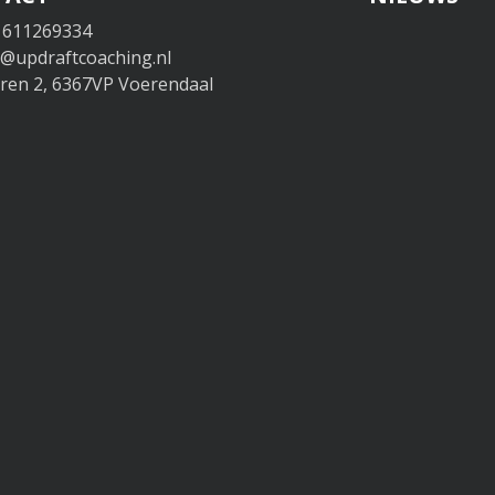
 611269334
o@updraftcoaching.nl
en 2, 6367VP Voerendaal