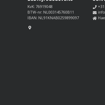
KvK: 76919048
+31
BTW-nr: NL003145760B11
inf
IBAN: NL91KNAB0259899097
Haer