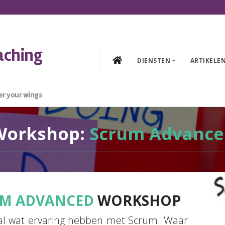
aching
DIENSTEN
ARTIKELE
r your wings
Workshop:
Scrum Advance
M ADVANCED
WORKSHOP
e al wat ervaring hebben met Scrum. Waar