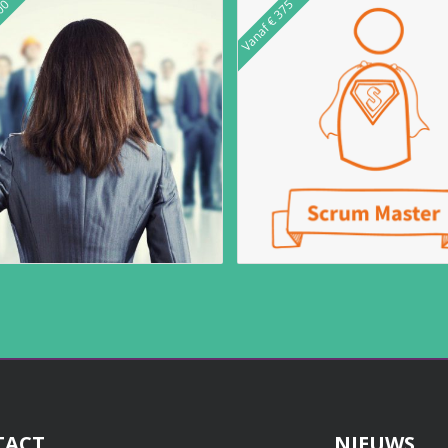
500
Vanaf € 375
TACT
NIEUWS