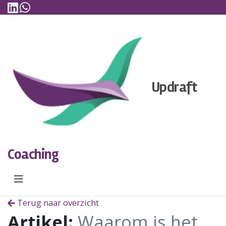
Linkedin
WhatsApp
Skip to content
DIENSTEN
ARTIKELEN
Updraft
NIEUWS
OVER UPDRAFT
CONTACT
Coaching
Terug naar overzicht
Artikel:
Waarom is het